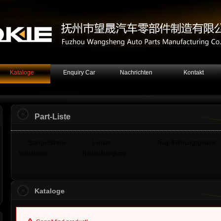
Kataloge
Enquiry Car
Nachrichten
Kontakt
Part-Liste
Stange/Strebe,
Lenker,
Trag-/Führungsgelenk
Stabilisator
Radaufhängung
Kataloge