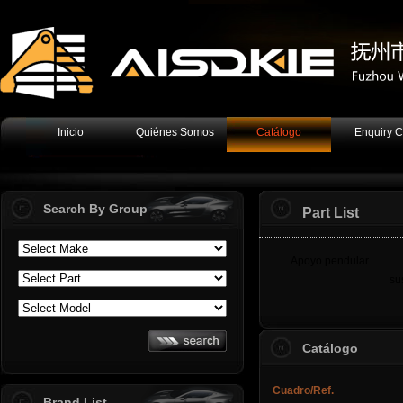
Inicio
Quiénes Somos
Catálogo
Enquiry C
Search By Group
Part List
Apoyo pendular
su
Catálogo
Cuadro/Ref.
Brand List