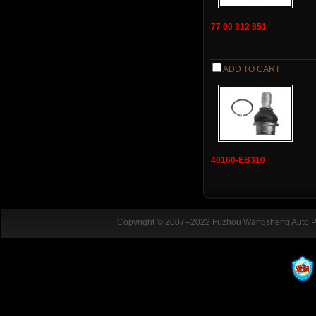
77 00 312 851
ADD TO CART
40160-EB310
Copyright © 2007--2022 Fuzhou Wangsheng Auto Par
ADD:Dafu Industrial Park, Dongxia
TEL:+86-15167093483 / +86-13567045022 FAX: E-mail:arielliu-aut