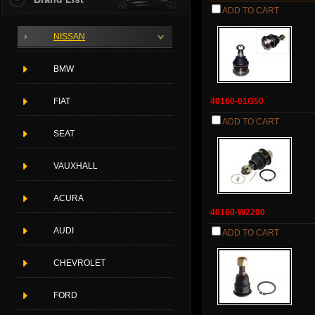
ADD TO CART
NISSAN
BMW
FIAT
40160-01G50
ADD TO CART
SEAT
VAUXHALL
ACURA
40160-W2200
AUDI
ADD TO CART
CHEVROLET
FORD