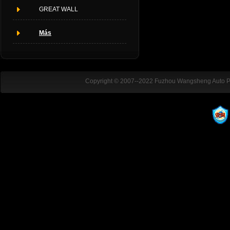
GREAT WALL
Más
Copyright © 2007--2022 Fuzhou Wangsheng Auto Par
ADD:Dafu Industrial Park, Dongxia
TEL:+86-15167093483 / +86-13567045022 FAX: E-mail:arielliu-aut