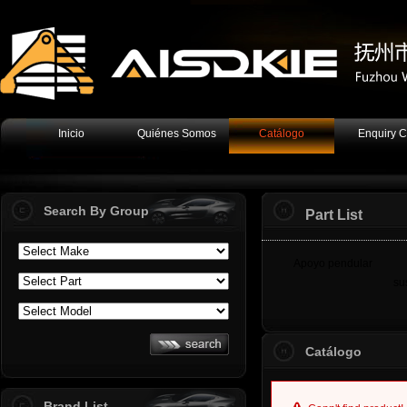
Inicio
Quiénes Somos
Catálogo
Enquiry C
Search By Group
Part List
Apoyo pendular
su
Catálogo
Brand List