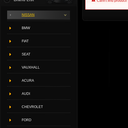
Cann't find product!
NISSAN
BMW
FIAT
SEAT
VAUXHALL
ACURA
AUDI
CHEVROLET
FORD